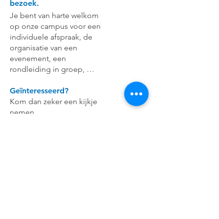
bezoek.
Je bent van harte welkom
op onze campus voor een
individuele afspraak, de
organisatie van een
evenement, een
rondleiding in groep, …
Geïnteresseerd?
Kom dan zeker een kijkje
nemen.
Contacteer ons via mail of
telefoon!
Tel: +32 (0)14 40 12 60
E-mail:
secretariaat@openmanufacturingcampus.com
Slachthuisstraat 96
2300 Turnhout
(België)