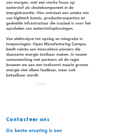
van morgen, met een sterke focus op
waterstof als sleutelcomponent in de
energietransitie
. Hier ontstaat een unieke mix
van hightech kennis, productie-expertise en
gedeelde infrastructuur die cruciaal is voor het
opschalen van waterstofoplossingen.
Van elektrolyse tot opslag en integratie in
toepassingen: Open Manufacturing Campus
biedt ruimte aan innovatieve pioniers die
duurzame energie tastbaar maken. In nauwe
samenwerking met partners uit de regio
bouwen we aan een toekomst waarin
groene
energie niet alleen haalbaar, maar ook
betaalbaar wordt.
Next
Contacteer ons
De
beste ervaring is een