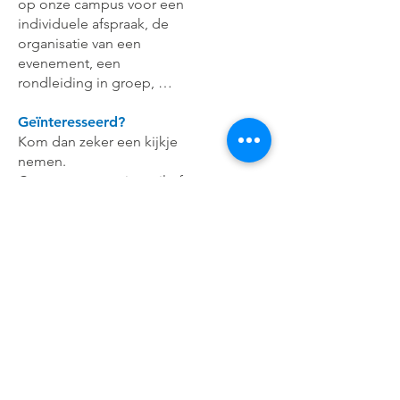
op onze campus voor een
individuele afspraak, de
organisatie van een
evenement, een
rondleiding in groep, …
Geïnteresseerd?
Kom dan zeker een kijkje
nemen.
Contacteer ons via mail of
telefoon!
Tel: +32 (0)14 40 12 60
E-mail:
secretariaat@openmanufacturingcampus.com
Slachthuisstraat 96
2300 Turnhout
(België)
Vind ons